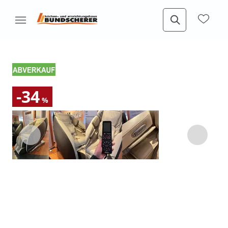
-34
%