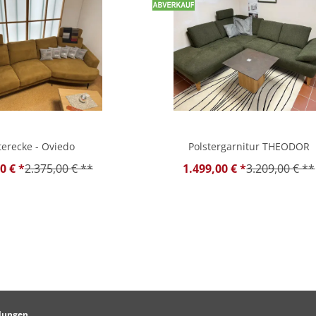
terecke - Oviedo
Polstergarnitur THEODOR
0 € *
2.375,00 € **
1.499,00 € *
3.209,00 € **
llungen