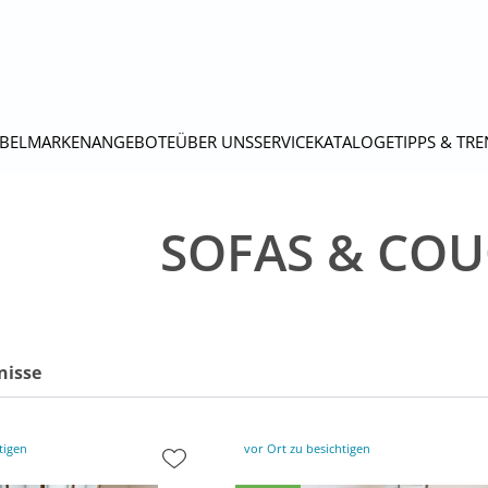
BEL
MARKEN
ANGEBOTE
ÜBER UNS
SERVICE
KATALOGE
TIPPS & TR
SOFAS & CO
nisse
tigen
vor Ort zu besichtigen