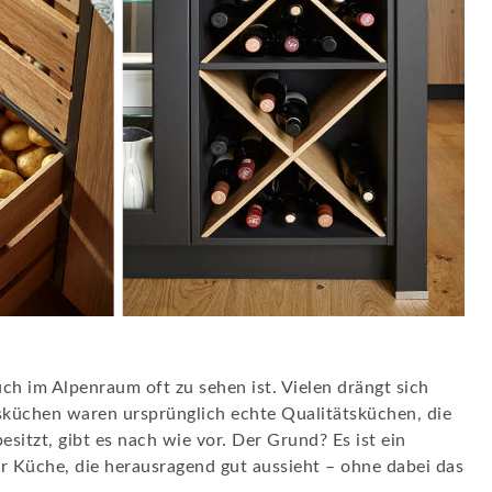
uch im Alpenraum oft zu sehen ist. Vielen drängt sich
ausküchen waren ursprünglich echte Qualitätsküchen, die
sitzt, gibt es nach wie vor. Der Grund? Es ist ein
r Küche, die herausragend gut aussieht – ohne dabei das