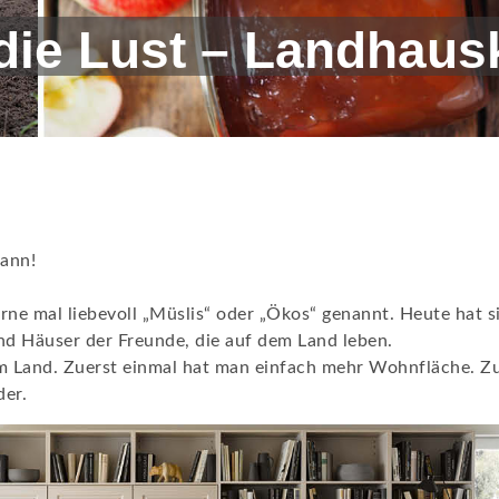
die Lust – Landhau
kann!
ne mal liebevoll „Müslis“ oder „Ökos“ genannt. Heute hat s
nd Häuser der Freunde, die auf dem Land leben.
 dem Land. Zuerst einmal hat man einfach mehr Wohnfläche. Z
der.