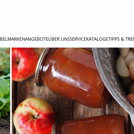
BEL
MARKEN
ANGEBOTE
ÜBER UNS
SERVICE
KATALOGE
TIPPS & TR