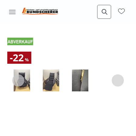
-22
%