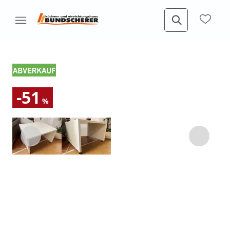
-51
%