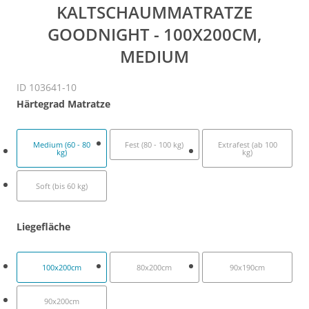
KALTSCHAUMMATRATZE
GOODNIGHT - 100X200CM,
MEDIUM
ID 103641-10
Härtegrad Matratze
Medium (60 - 80
Fest (80 - 100 kg)
Extrafest (ab 100
kg)
kg)
Soft (bis 60 kg)
Liegefläche
100x200cm
80x200cm
90x190cm
90x200cm