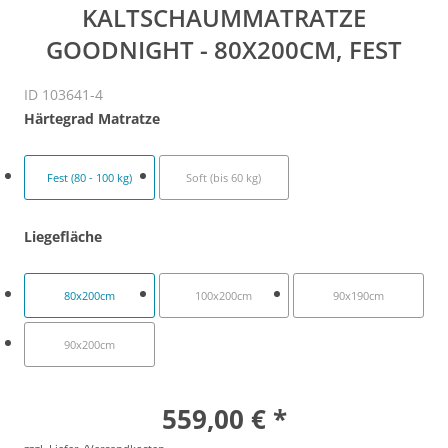
KALTSCHAUMMATRATZE
GOODNIGHT - 80X200CM, FEST
ID 103641-4
Härtegrad Matratze
Fest (80 - 100 kg)
Soft (bis 60 kg)
Liegefläche
80x200cm
100x200cm
90x190cm
90x200cm
559,00 € *