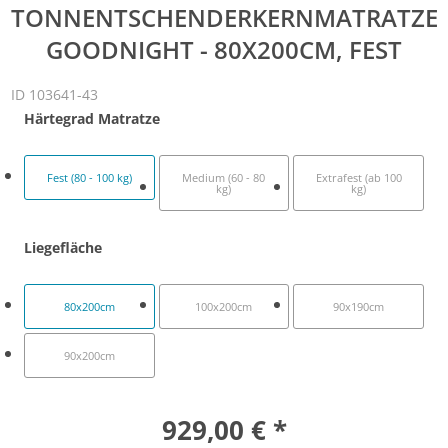
TONNENTSCHENDERKERNMATRATZE
GOODNIGHT - 80X200CM, FEST
ID 103641-43
Härtegrad Matratze
Fest (80 - 100 kg)
Medium (60 - 80
Extrafest (ab 100
kg)
kg)
Liegefläche
80x200cm
100x200cm
90x190cm
90x200cm
929,00 € *