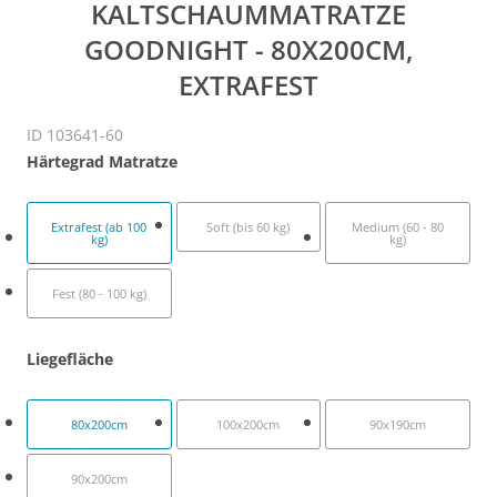
KALTSCHAUMMATRATZE
GOODNIGHT - 80X200CM,
EXTRAFEST
ID 103641-60
Härtegrad Matratze
Extrafest (ab 100
Soft (bis 60 kg)
Medium (60 - 80
kg)
kg)
Fest (80 - 100 kg)
Liegefläche
80x200cm
100x200cm
90x190cm
90x200cm