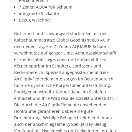
Beckenbereich
7 Zonen AQUAPUR Schaum
integrierte Sitzkante
Bezug waschbar
Gut erholt und schwungvoll starten Sie mit der
Kaltschaummatratze Global Goodnight 800 AC in
den neuen Tag. Ein 7- Zonen AQUAPUR Schaum
verwöhnt Sie auf ganzer Linie. Atmungsaktiv schafft
er komfortable Liegezonen und entlastet Ihren
Körper spürbar im Schulter-, Lordosen- und
Beckenbereich. Speziell angepasste, metallfreie
AirClip®-Federelemente sorgen im Beckenbereich
für eine dynamische Körperzonenunterstützung.
Punktgenau wird Ihr Körper dabei im Schlafen
entlastet und Ihre Wirbelsäule korrekt unterstützt.
Die durch die AirClip®-Elemente enstehenden
Hohlräume garantieren dabei eine gute
Durchlüftung. Wohlige Behaglichkeit bietet Ihnen
auch der anschmiegsame Lyocell-Jersey-Bezug.
Versteppt mit Hygienevlies und gekederten, großen