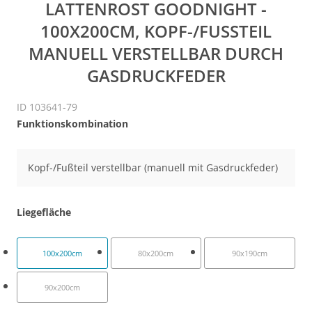
LATTENROST GOODNIGHT -
100X200CM, KOPF-/FUSSTEIL M
ANUELL VERSTELLBAR DURCH G
ASDRUCKFEDER
ID 103641-79
Funktionskombination
Kopf-/Fußteil verstellbar (manuell mit Gasdruckfeder)
Liegefläche
100x200cm
80x200cm
90x190cm
90x200cm