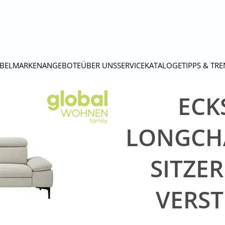
BEL
MARKEN
ANGEBOTE
ÜBER UNS
SERVICE
KATALOGE
TIPPS & TR
ECK
LONGCHAI
SITZER
VERST