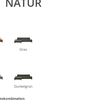
NATUR
Grau
Dunkelgrün
onskombination