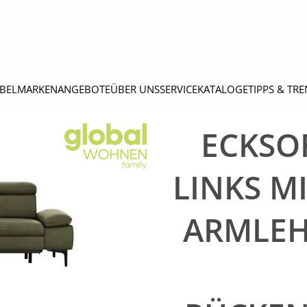
BEL
MARKEN
ANGEBOTE
ÜBER UNS
SERVICE
KATALOGE
TIPPS & TR
ECKSOF
LINKS MI
ARMLEH