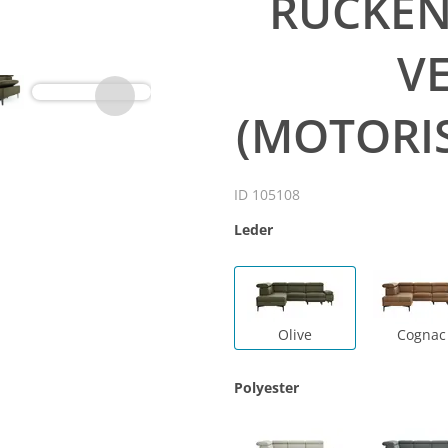
RÜCKEN
V
(MOTORIS
ID 105108
Leder
Olive
Cognac
Polyester