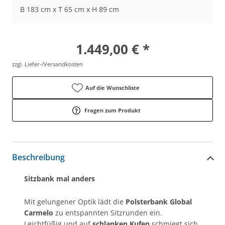
B 183 cm x T 65 cm x H 89 cm
1.449,00 € *
zzgl. Liefer-/Versandkosten
Auf die Wunschliste
Fragen zum Produkt
Beschreibung
Sitzbank mal anders
Mit gelungener Optik lädt die
Polsterbank Global
Carmelo
zu entspannten Sitzrunden ein.
Leichtfüßig und auf
schlanken Kufen
schmiegt sich