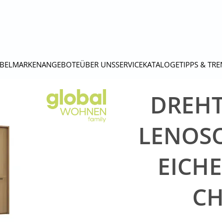
BEL
MARKEN
ANGEBOTE
ÜBER UNS
SERVICE
KATALOGE
TIPPS & TR
DREH
LENOSO 
EICHE
C