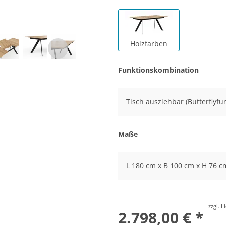
Holzfarben
Funktionskombination
Tisch ausziehbar (Butterflyfu
Maße
L 180 cm x B 100 cm x H 76 c
zzgl. 
2.798,00 € *