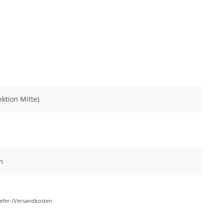
nktion Mitte)
m
Liefer-/Versandkosten