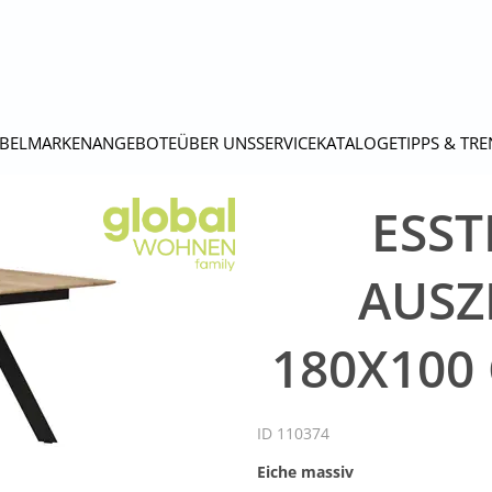
BEL
MARKEN
ANGEBOTE
ÜBER UNS
SERVICE
KATALOGE
TIPPS & TR
ESST
AUSZ
180X100 
ID 110374
Eiche massiv