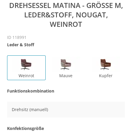
DREHSESSEL MATINA - GRÖSSE M, L
EDER&STOFF, NOUGAT, W
EINROT
ID 118991
Leder & Stoff
Weinrot
Mauve
Kupfer
Funktionskombination
Drehsitz (manuell)
Konfektionsgröße