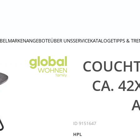
BEL
MARKEN
ANGEBOTE
ÜBER UNS
SERVICE
KATALOGE
TIPPS & TR
COUCHTI
CA. 42
ID 9151647
HPL