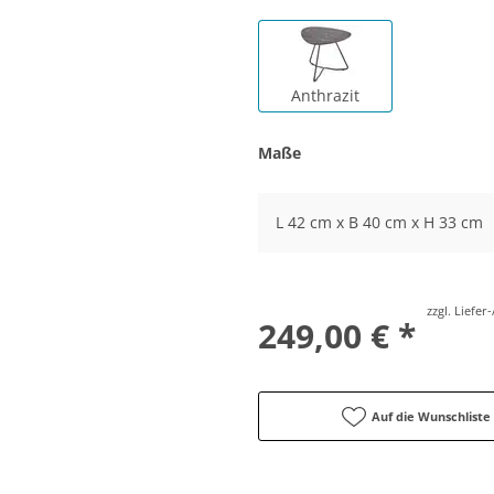
Anthrazit
Maße
L 42 cm x B 40 cm x H 33 cm
zzgl. Liefe
249,00 € *
Auf die Wunschliste