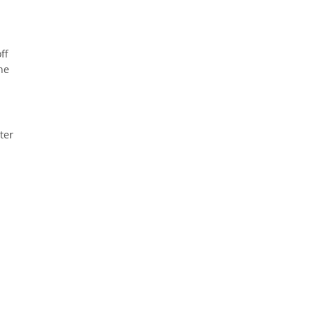
ff
he
ter