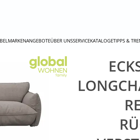
BEL
MARKEN
ANGEBOTE
ÜBER UNS
SERVICE
KATALOGE
TIPPS & TR
ECKS
LONGCHAI
RE
RÜ