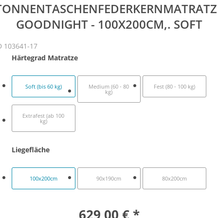
TONNENTASCHENFEDERKERNMATRATZ
GOODNIGHT - 100X200CM,. SOFT
D 103641-17
Härtegrad Matratze
Soft (bis 60 kg)
Medium (60 - 80
Fest (80 - 100 kg)
kg)
Extrafest (ab 100
kg)
Liegefläche
100x200cm
90x190cm
80x200cm
629,00 € *