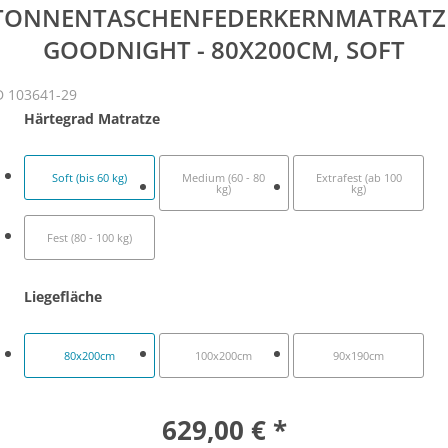
TONNENTASCHENFEDERKERNMATRATZ
GOODNIGHT - 80X200CM, SOFT
D 103641-29
Härtegrad Matratze
Soft (bis 60 kg)
Medium (60 - 80
Extrafest (ab 100
kg)
kg)
Fest (80 - 100 kg)
Liegefläche
80x200cm
100x200cm
90x190cm
629,00 € *