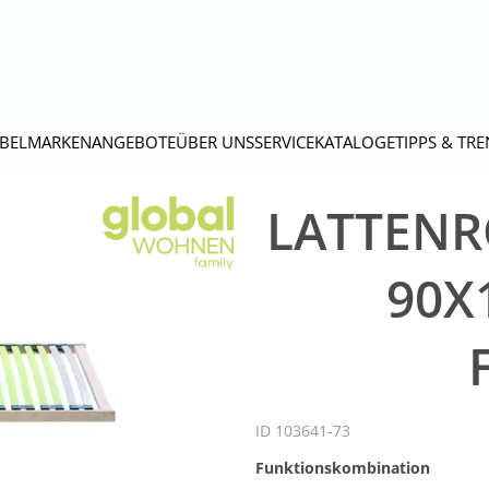
BEL
MARKEN
ANGEBOTE
ÜBER UNS
SERVICE
KATALOGE
TIPPS & TR
LATTENR
90X
ID 103641-73
Funktionskombination