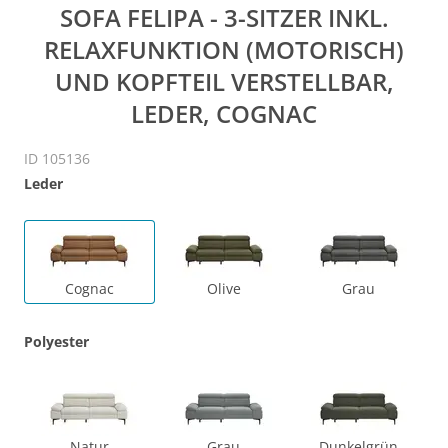
SOFA FELIPA - 3-SITZER INKL.
RELAXFUNKTION (MOTORISCH)
UND KOPFTEIL VERSTELLBAR,
LEDER, COGNAC
ID 105136
Leder
Cognac
Olive
Grau
Polyester
Natur
Grau
Dunkelgrün