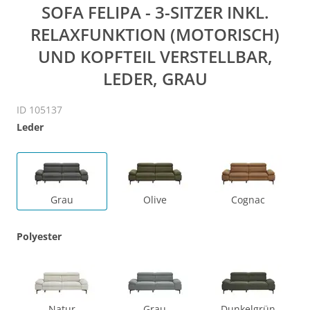
SOFA FELIPA - 3-SITZER INKL.
RELAXFUNKTION (MOTORISCH)
UND KOPFTEIL VERSTELLBAR,
LEDER, GRAU
ID 105137
Leder
Grau
Olive
Cognac
Polyester
Natur
Grau
Dunkelgrün